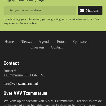
Mail ons
By submitting your information, you are granting us permission to email you. You
may unsubscribe at any time.
Home
Nieuws
Agenda
Foto's
Sponsoren
Over ons
Contact
Contact
Buffer 5
Tzummarum 8851 GR , NL
info@vvv-tzummarum.nl
Over VVV Tzummarum
Welkom op de website van VVV Tzummarum. Het doel is om de
volksvermaken in het algemeen en kaatsen in het bijzonder een